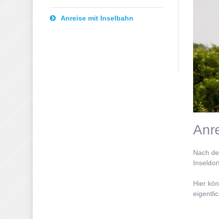
Anreise mit Inselbahn
Anre
Nach der
Inseldor
Hier kö
eigentli